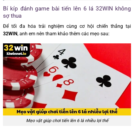
Bí kíp đánh game bài tiến lên 6 lá 32WIN không
sợ thua
Để tối đa hóa trải nghiệm cùng cơ hội chiến thắng tại
32WIN
, anh em nên tham khảo thêm các mẹo sau:
Mẹo vặt giúp chơi tiến lên 6 lá nhiều lợi thế