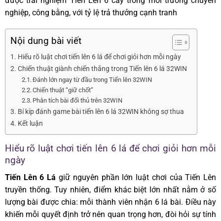
được trải nghiệm Tiến Lên 6 cây trong môi trường chuyên
nghiệp, công bằng, với tỷ lệ trả thưởng cạnh tranh
Nội dung bài viết
Hiểu rõ luật chơi tiến lên 6 lá để chơi giỏi hơn mỗi ngày
Chiến thuật giành chiến thắng trong Tiến lên 6 lá 32WIN
Đánh lớn ngay từ đầu trong Tiến lên 32WIN
Chiến thuật “giữ chốt”
Phân tích bài đối thủ trên 32WIN
Bí kíp đánh game bài tiến lên 6 lá 32WIN không sợ thua
Kết luận
Hiểu rõ luật chơi tiến lên 6 lá để chơi giỏi hơn mỗi
ngày
Tiến Lên 6 Lá
giữ nguyên phần lớn luật chơi của Tiến Lên
truyền thống. Tuy nhiên, điểm khác biệt lớn nhất nằm ở số
lượng bài được chia: mỗi thành viên nhận 6 lá bài. Điều này
khiến mỗi quyết định trở nên quan trọng hơn, đòi hỏi sự tính