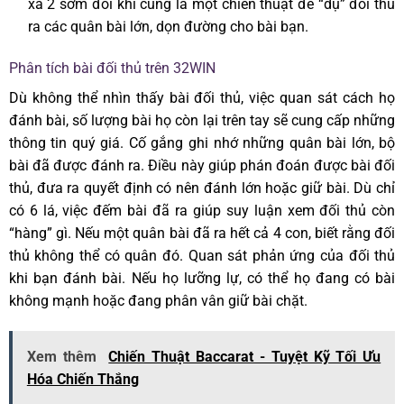
xả 2 sớm đôi khi cũng là một chiến thuật để “dụ” đối thủ
ra các quân bài lớn, dọn đường cho bài bạn.
Phân tích bài đối thủ trên 32WIN
Dù không thể nhìn thấy bài đối thủ, việc quan sát cách họ
đánh bài, số lượng bài họ còn lại trên tay sẽ cung cấp những
thông tin quý giá. Cố gắng ghi nhớ những quân bài lớn, bộ
bài đã được đánh ra. Điều này giúp phán đoán được bài đối
thủ, đưa ra quyết định có nên đánh lớn hoặc giữ bài.
Dù chỉ
có 6 lá, việc đếm bài đã ra giúp suy luận xem đối thủ còn
“hàng” gì. Nếu một quân bài đã ra hết cả 4 con, biết rằng đối
thủ không thể có quân đó. Quan sát phản ứng của đối thủ
khi bạn đánh bài. Nếu họ lưỡng lự, có thể họ đang có bài
không mạnh hoặc đang phân vân giữ bài chặt.
Xem thêm
Chiến Thuật Baccarat - Tuyệt Kỹ Tối Ưu
Hóa Chiến Thắng