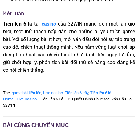
Kết luận
Tiến lên 6 lá
tại
casino
của
32WIN
mang đến một làn gió
mới, một thử thách hấp dẫn cho những ai yêu thích game
bài. Với số lượng bài ít hơn, mỗi ván đấu đòi hỏi sự tập trung
cao độ, chiến thuật thông minh. Nếu nắm vững luật chơi, áp
dụng linh hoạt các chiến thuật như đánh lớn ngay từ đầu,
giữ chốt hợp lý, phân tích bài đối thủ sẽ nâng cao đáng kể
cơ hội chiến thắng.
Thẻ:
game bài tiến lên
,
Live casino
,
Tiến lên 6 cây
,
Tiến lên 6 lá
Home
-
Live Casino
-
Tiến Lên 6 Lá – Bí Quyết Chinh Phục Mọi Ván Đấu Tại
32WIN
BÀI CÙNG CHUYÊN MỤC