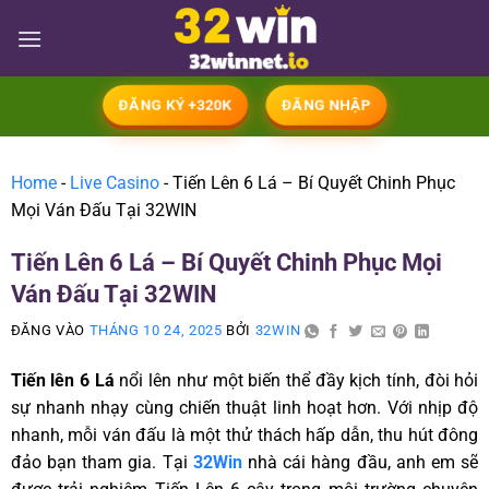
ĐĂNG KÝ +320K
ĐĂNG NHẬP
Home
-
Live Casino
-
Tiến Lên 6 Lá – Bí Quyết Chinh Phục
Mọi Ván Đấu Tại 32WIN
Tiến Lên 6 Lá – Bí Quyết Chinh Phục Mọi
Ván Đấu Tại 32WIN
ĐĂNG VÀO
THÁNG 10 24, 2025
BỞI
32WIN
Tiến lên 6 Lá
nổi lên như một biến thể đầy kịch tính, đòi hỏi
sự nhanh nhạy cùng chiến thuật linh hoạt hơn. Với nhịp độ
nhanh, mỗi ván đấu là một thử thách hấp dẫn, thu hút đông
đảo bạn tham gia. Tại
32Win
nhà cái hàng đầu, anh em sẽ