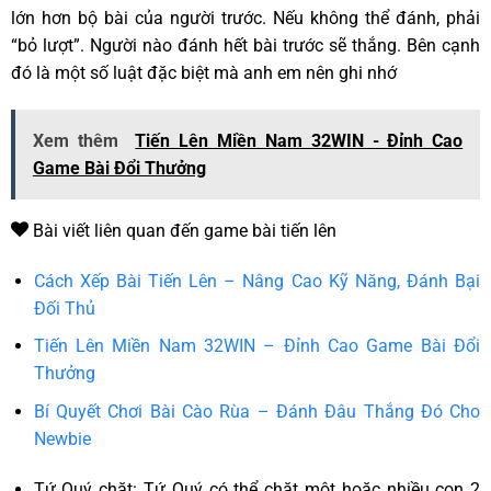
lớn hơn bộ bài của người trước. Nếu không thể đánh, phải
“bỏ lượt”. Người nào đánh hết bài trước sẽ thắng. Bên cạnh
đó là một số luật đặc biệt mà anh em nên ghi nhớ
Xem thêm
Tiến Lên Miền Nam 32WIN - Đỉnh Cao
Game Bài Đổi Thưởng
Bài viết liên quan đến game bài tiến lên
Cách Xếp Bài Tiến Lên – Nâng Cao Kỹ Năng, Đánh Bại
Đối Thủ
Tiến Lên Miền Nam 32WIN – Đỉnh Cao Game Bài Đổi
Thưởng
Bí Quyết Chơi Bài Cào Rùa – Đánh Đâu Thắng Đó Cho
Newbie
Tứ Quý chặt: Tứ Quý có thể chặt một hoặc nhiều con 2