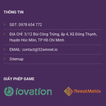
THÔNG TIN
SĐT: 0978 654 772
ĐỊA CHỈ: 3/12 Bùi Công Trừng, ấp 4, Xã Đông Thạnh,
Huyện Hóc Môn, TP Hồ Chí Minh
EMAIL:
contact@32winnet.io
Sitemap
GIẤY PHÉP GAME