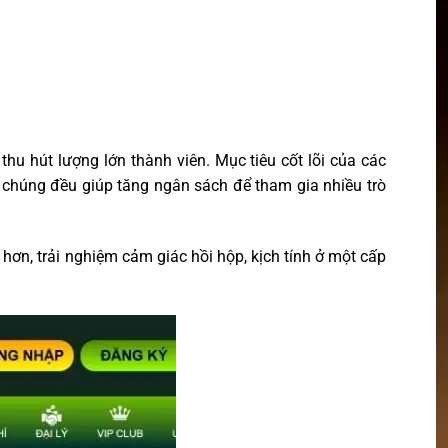
thu hút lượng lớn thành viên. Mục tiêu cốt lõi của các
 chúng đều giúp tăng ngân sách để tham gia nhiều trò
n hơn, trải nghiệm cảm giác hồi hộp, kịch tính ở một cấp