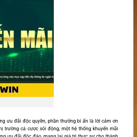
ng ưu đãi độc quyền, phần thưởng bí ẩn là lời cảm ơn
thị trường cá cược sôi động, một hệ thống khuyến mãi
ững ưu đãi độc đáo, mang lại giá trị thực sự cho thành