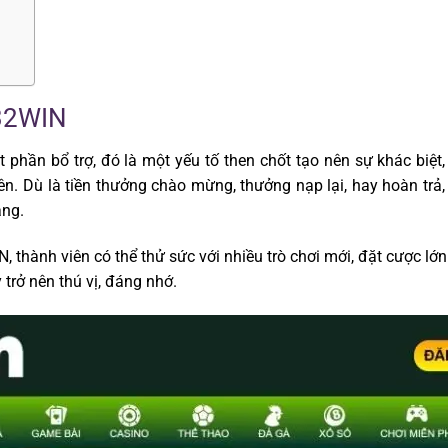
 32WIN
 phần bổ trợ, đó là một yếu tố then chốt tạo nên sự khác biệt, 
n. Dù là tiền thưởng chào mừng, thưởng nạp lại, hay hoàn trả,
ắng.
IN
, thành viên có thể thử sức với nhiều trò chơi mới, đặt cược lớ
 trở nên thú vị, đáng nhớ.