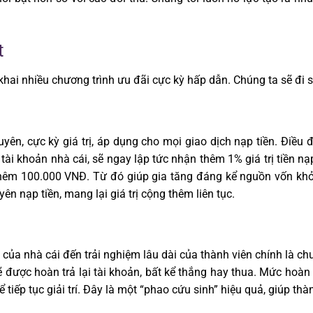
t
khai nhiều chương trình ưu đãi cực kỳ hấp dẫn. Chúng ta sẽ đi 
yên, cực kỳ giá trị, áp dụng cho mọi giao dịch nạp tiền. Điều đ
 tài khoản
nhà cái
, sẽ ngay lập tức nhận thêm 1% giá trị tiền n
m 100.000 VNĐ. Từ đó giúp gia tăng đáng kể nguồn vốn khởi 
n nạp tiền, mang lại giá trị cộng thêm liên tục.
ủa nhà cái đến trải nghiệm lâu dài của thành viên chính là chươn
ẽ được hoàn trả lại tài khoản, bất kể thắng hay thua. Mức hoàn
ể tiếp tục giải trí. Đây là một “phao cứu sinh” hiệu quả, giúp th