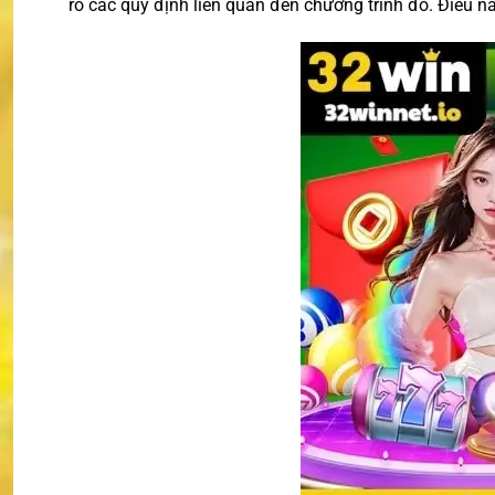
rõ các quy định liên quan đến chương trình đó. Điều này