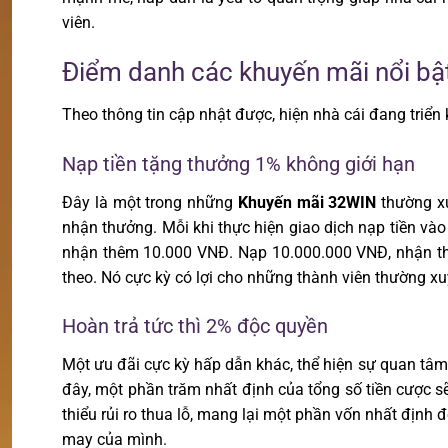
viên.
Điểm danh các khuyến mãi nổi bậ
Theo thông tin cập nhật được, hiện nhà cái đang triển 
Nạp tiền tặng thưởng 1% không giới hạn
Đây là một trong những
Khuyến mãi 32WIN
thường xu
nhận thưởng. Mỗi khi thực hiện giao dịch nạp tiền vào
nhận thêm 10.000 VNĐ. Nạp 10.000.000 VNĐ, nhận thê
theo. Nó cực kỳ có lợi cho những thành viên thường xuyê
Hoàn trả tức thì 2% độc quyền
Một ưu đãi cực kỳ hấp dẫn khác, thể hiện sự quan tâm c
đây, một phần trăm nhất định của tổng số tiền cược s
thiểu rủi ro thua lỗ, mang lại một phần vốn nhất định đ
may của mình.