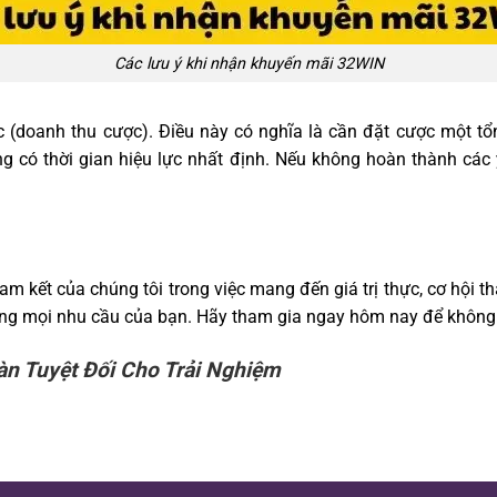
Các lưu ý khi nhận khuyến mãi 32WIN
(doanh thu cược). Điều này có nghĩa là cần đặt cược một tổng 
g có thời gian hiệu lực nhất định. Nếu không hoàn thành các y
m kết của chúng tôi trong việc mang đến giá trị thực, cơ hội th
lòng mọi nhu cầu của bạn. Hãy tham gia ngay hôm nay để không 
àn Tuyệt Đối Cho Trải Nghiệm