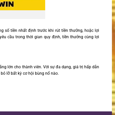
số tiền nhất định trước khi rút tiền thưởng, hoặc lợi
êu cầu trong thời gian quy định, tiền thưởng cùng lợi
ắng lớn cho thành viên. Với sự đa dạng, giá trị hấp dẫn
bỏ lỡ bất kỳ cơ hội bùng nổ nào.