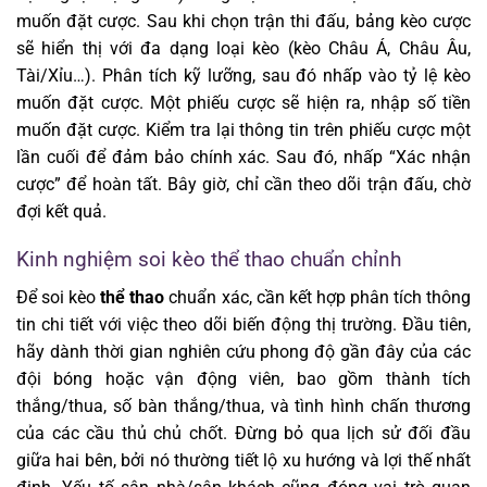
muốn đặt cược.
Sau khi chọn trận thi đấu, bảng kèo cược
sẽ hiển thị với đa dạng loại kèo (kèo Châu Á, Châu Âu,
Tài/Xỉu…). Phân tích kỹ lưỡng, sau đó nhấp vào tỷ lệ kèo
muốn đặt cược. Một phiếu cược sẽ hiện ra, nhập số tiền
muốn đặt cược. Kiểm tra lại thông tin trên phiếu cược một
lần cuối để đảm bảo chính xác. Sau đó, nhấp “Xác nhận
cược” để hoàn tất. Bây giờ, chỉ cần theo dõi trận đấu, chờ
đợi kết quả.
Kinh nghiệm soi kèo thể thao chuẩn chỉnh
Để soi kèo
thể thao
chuẩn xác, cần kết hợp phân tích thông
tin chi tiết với việc theo dõi biến động thị trường. Đầu tiên,
hãy dành thời gian nghiên cứu phong độ gần đây của các
đội bóng hoặc vận động viên, bao gồm thành tích
thắng/thua, số bàn thắng/thua, và tình hình chấn thương
của các cầu thủ chủ chốt. Đừng bỏ qua lịch sử đối đầu
giữa hai bên, bởi nó thường tiết lộ xu hướng và lợi thế nhất