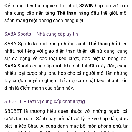
Để mang đến trải nghiệm tốt nhất,
32WIN
hợp tác với các
nhà cung cấp nền tảng
Thể thao
hàng đầu thế giới, mỗi
sảnh mang một phong cách riêng biệt.
SABA Sports – Nhà cung cấp uy tín
SABA Sports là một trong những sảnh
Thể thao
phổ biến
nhất, nổi tiếng với giao diện thân thiện, dễ sử dụng, cùng
sự đa dạng về các loại kèo cược, đặc biệt là bóng đá.
SABA Sports cung cấp một lịch trình thi đấu dày đặc, cùng
nhiều loại cược phụ, phù hợp cho cả người mới lẫn những
tay cược chuyên nghiệp. Tốc độ cập nhật kèo nhanh, ổn
định là điểm mạnh của sảnh này.
SBOBET – Đơn vị cung cấp chất lượng
SBOBET là thương hiệu quen thuộc với những người cá
cược lâu năm. Sảnh này nổi bật với tỷ lệ kèo hấp dẫn, đặc
biệt là kèo Châu Á, cùng danh mục bộ môn phong phú, từ