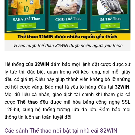
Vì sao cược thể thao 32WIN được nhiều người yêu thích
Hệ thống của
32WIN
đảm bảo mọi lệnh đặt cược được xử
lý tức thì, đặc biệt quan trọng với kèo rung, nơi mỗi giây
đều có giá trị. Điều này giúp thành viên không bỏ lỡ những
cơ hội cược vàng.
Bảo mật là yếu tố hàng đầu tại
32WIN
.
Mọi dữ liệu cá nhân, giao dịch tài chính khi tham gia cá
cược
Thể thao
đều được mã hóa bằng công nghệ SSL
128-bit, cùng hệ thống tường lửa đa lớp. Đảm bảo mọi
thông tin luôn an toàn tuyệt đối.
Các sảnh Thể thao nổi bật tại nhà cái 32WIN