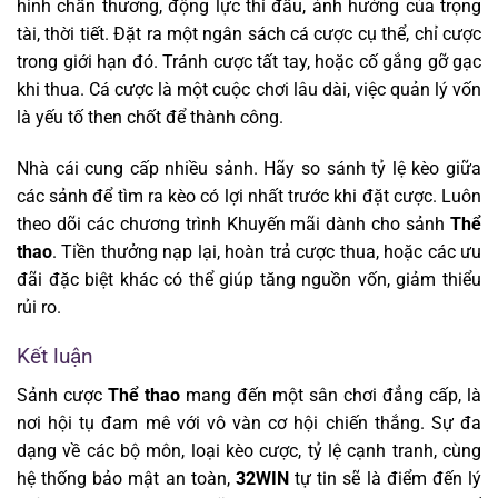
hình chấn thương, động lực thi đấu, ảnh hưởng của trọng
tài, thời tiết. Đặt ra một ngân sách cá cược cụ thể, chỉ cược
trong giới hạn đó. Tránh cược tất tay, hoặc cố gắng gỡ gạc
khi thua. Cá cược là một cuộc chơi lâu dài, việc quản lý vốn
là yếu tố then chốt để thành công.
Nhà cái cung cấp nhiều sảnh. Hãy so sánh tỷ lệ kèo giữa
các sảnh để tìm ra kèo có lợi nhất trước khi đặt cược. Luôn
theo dõi các chương trình Khuyến mãi dành cho sảnh
Thể
thao
. Tiền thưởng nạp lại, hoàn trả cược thua, hoặc các ưu
đãi đặc biệt khác có thể giúp tăng nguồn vốn, giảm thiểu
rủi ro.
Kết luận
Sảnh cược
Thể thao
mang đến một sân chơi đẳng cấp, là
nơi hội tụ đam mê với vô vàn cơ hội chiến thắng. Sự đa
dạng về các bộ môn, loại kèo cược, tỷ lệ cạnh tranh, cùng
hệ thống bảo mật an toàn,
32WIN
tự tin sẽ là điểm đến lý