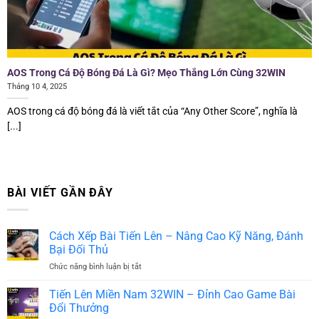
AOS Trong Cá Độ Bóng Đá Là Gì? Mẹo Thắng Lớn Cùng 32WIN
Tháng 10 4, 2025
AOS trong cá độ bóng đá là viết tắt của “Any Other Score”, nghĩa là
[...]
BÀI VIẾT GẦN ĐÂY
Cách Xếp Bài Tiến Lên – Nâng Cao Kỹ Năng, Đánh
Bại Đối Thủ
Chức năng bình luận bị tắt
ở
Cách
Xếp
Tiến Lên Miền Nam 32WIN – Đỉnh Cao Game Bài
Bài
Đổi Thưởng
Tiến