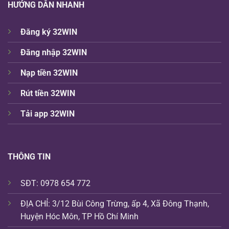
HƯỚNG DẪN NHANH
Đăng ký 32WIN
Đăng nhập 32WIN
Nạp tiền 32WIN
Rút tiền 32WIN
Tải app
32WIN
THÔNG TIN
SĐT: 0978 654 772
ĐỊA CHỈ: 3/12 Bùi Công Trừng, ấp 4, Xã Đông Thạnh,
Huyện Hóc Môn, TP Hồ Chí Minh