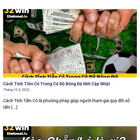
Cách Tính Tiền Cỏ Trong Cá Độ Bóng Đá Mới Cập Nhật
Tháng 10 4, 2025
Cách Tính Tiền Cỏ là phương pháp giúp người tham gia quy đổi số
tiền [...]