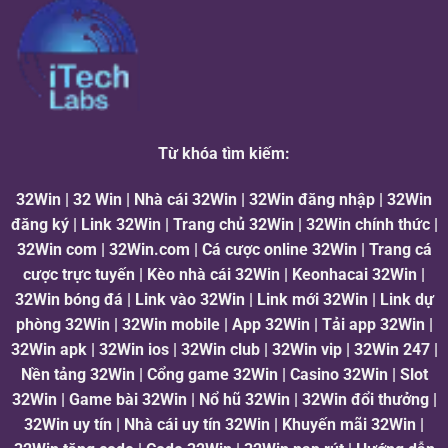
Từ khóa tìm kiếm:
32Win | 32 Win | Nhà cái 32Win | 32Win đăng nhập | 32Win
đăng ký | Link 32Win | Trang chủ 32Win | 32Win chính thức |
32Win com | 32Win.com | Cá cược online 32Win | Trang cá
cược trực tuyến | Kèo nhà cái 32Win | Keonhacai 32Win |
32Win bóng đá | Link vào 32Win | Link mới 32Win | Link dự
phòng 32Win | 32Win mobile | App 32Win | Tải app 32Win |
32Win apk | 32Win ios | 32Win club | 32Win vip | 32Win 247 |
Nền tảng 32Win | Cổng game 32Win | Casino 32Win | Slot
32Win | Game bài 32Win | Nổ hũ 32Win | 32Win đổi thưởng |
32Win uy tín | Nhà cái uy tín 32Win | Khuyến mãi 32Win |