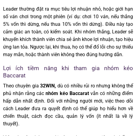
Leader thường đặt ra mục tiêu lợi nhuận nhỏ, hoặc giới hạn
số ván chơi trong một phiên (ví dụ: chơi 10 ván, nếu thắng
5% vốn thì dừng, nếu thua 10% vốn thì dừng). Điều này tạo
cảm giác an toàn, có kiểm soát. Khi nhóm thắng, Leader sẽ
khuyến khích thành viên chia sẻ ảnh khoe lợi nhuận, tạo hiệu
ứng lan tỏa. Ngược lại, khi thua, họ có thể đổ lỗi cho sự thiếu
may mắn, hoặc thành viên không theo đúng hướng dẫn.
Lợi ích tiềm năng khi tham gia nhóm kéo
Baccarat
Theo chuyên gia
32WIN,
dù có nhiều rủi ro nhưng không thể
phủ nhận rằng các
nhóm kéo Baccarat
vẫn có những điểm
hấp dẫn nhất định. Đối với những người mới, việc theo dõi
cách Leader đưa ra quyết định có thể giúp họ hiểu hơn về
chiến thuật, cách đọc cầu, quản lý vốn (ít nhất là về lý
thuyết).