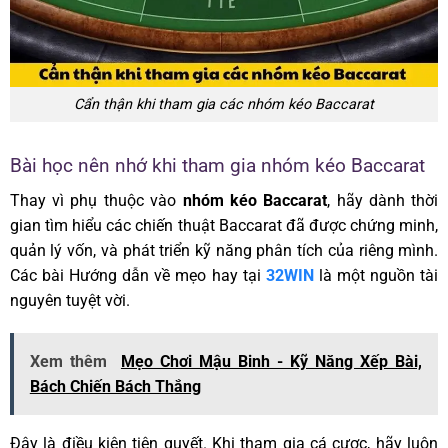
Cẩn thận khi tham gia các nhóm kéo Baccarat
Bài học nên nhớ khi tham gia nhóm kéo Baccarat
Thay vì phụ thuộc vào
nhóm kéo Baccarat
, hãy dành thời
gian tìm hiểu các chiến thuật Baccarat đã được chứng minh,
quản lý vốn, và phát triển kỹ năng phân tích của riêng mình.
Các bài Hướng dẫn về mẹo hay tại
32WIN
là một nguồn tài
nguyên tuyệt vời.
Xem thêm
Mẹo Chơi Mậu Binh - Kỹ Năng Xếp Bài,
Bách Chiến Bách Thắng
Đây là điều kiện tiên quyết. Khi tham gia cá cược, hãy luôn