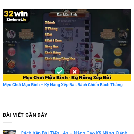
Mẹo Chơi Mậu Binh – Kỹ Năng Xếp Bài, Bách Chiến Bách Thắng
BÀI VIẾT GẦN ĐÂY
Cách Xếp Bài Tiến Lên – Nâng Cao Kỹ Năng, Đánh