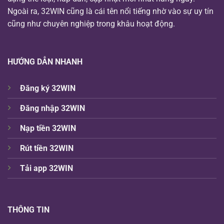
Ngoài ra, 32WIN cũng là cái tên nổi tiếng nhờ vào sự uy tín
cũng như chuyên nghiệp trong khâu hoạt động.
HƯỚNG DẪN NHANH
Đăng ký 32WIN
Đăng nhập 32WIN
Nạp tiền 32WIN
Rút tiền 32WIN
Tải app
32WIN
THÔNG TIN