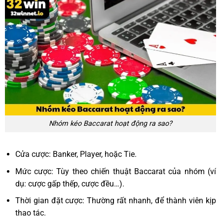
Nhóm kéo Baccarat hoạt động ra sao?
Cửa cược: Banker, Player, hoặc Tie.
Mức cược: Tùy theo chiến thuật Baccarat của nhóm (ví
dụ: cược gấp thếp, cược đều…).
Thời gian đặt cược: Thường rất nhanh, để thành viên kịp
thao tác.