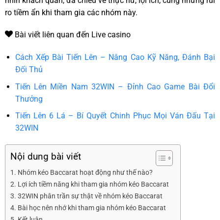
nhìn khách quan, đa chiều về thực hư, lợi ích, cùng những rủi
ro tiềm ẩn khi tham gia các nhóm này.
Bài viết liên quan đến Live casino
Cách Xếp Bài Tiến Lên – Nâng Cao Kỹ Năng, Đánh Bại
Đối Thủ
Tiến Lên Miền Nam 32WIN – Đỉnh Cao Game Bài Đổi
Thưởng
Tiến Lên 6 Lá – Bí Quyết Chinh Phục Mọi Ván Đấu Tại
32WIN
Nội dung bài viết
Nhóm kéo Baccarat hoạt động như thế nào?
Lợi ích tiềm năng khi tham gia nhóm kéo Baccarat
32WIN phân trần sự thật về nhóm kéo Baccarat
Bài học nên nhớ khi tham gia nhóm kéo Baccarat
Kết luận