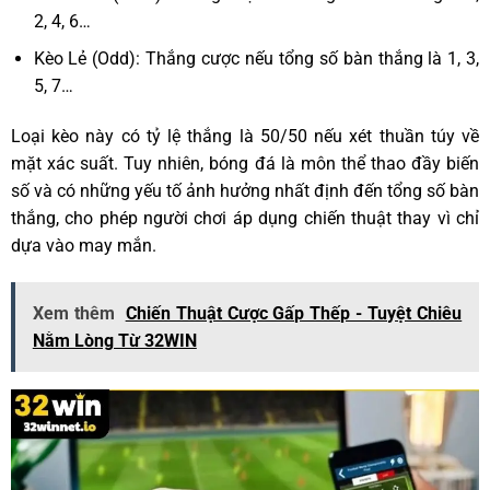
2, 4, 6…
Kèo Lẻ (Odd): Thắng cược nếu tổng số bàn thắng là 1, 3,
5, 7…
Loại kèo này có tỷ lệ thắng là 50/50 nếu xét thuần túy về
mặt xác suất. Tuy nhiên, bóng đá là môn thể thao đầy biến
số và có những yếu tố ảnh hưởng nhất định đến tổng số bàn
thắng, cho phép người chơi áp dụng chiến thuật thay vì chỉ
dựa vào may mắn.
Xem thêm
Chiến Thuật Cược Gấp Thếp - Tuyệt Chiêu
Nằm Lòng Từ 32WIN