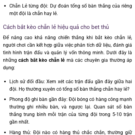
Chẵn Lẻ từng đội: Dự đoán tổng số bàn thắng của riêng
một đội là chẵn hay lẻ.
Cách bắt kèo chẵn lẻ hiệu quả cho bet thủ
Để nâng cao khả năng chiến thắng khi bắt kèo chẵn lẻ,
người chơi cần kết hợp giữa việc phân tích dữ liệu, đánh giá
tình hình trận đấu và quản lý vốn thông minh. Dưới đây là
những
cách bắt kèo chẵn lẻ
mà các chuyên gia thường áp
dụng:
Lịch sử đối đầu: Xem xét các trận đấu gần đây giữa hai
đội. Họ thường xuyên có tổng số bàn thắng chẵn hay lẻ?
Phong độ ghi bàn gần đây: Đội bóng có hàng công mạnh
thường ghi nhiều bàn, và ngược lại. Quan sát số bàn
thắng trung bình mỗi trận của từng đội trong 5-10 trận
gần nhất.
Hàng thủ: Đội nào có hàng thủ chắc chắn, thường giữ