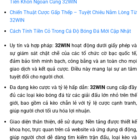
Tiền Khôn Ngoan Cùng 32WIN
Chiến Thuật Cược Gấp Thếp – Tuyệt Chiêu Nằm Lòng Từ
32WIN
Cách Tính Tiền Cỏ Trong Cá Độ Bóng Đá Mới Cập Nhật
Uy tín và hợp pháp:
32WIN
hoạt động dưới giấy phép và
sự giám sát chặt chẽ của các tổ chức cờ bạc quốc tế,
đảm bảo tính minh bạch, công bằng và an toàn cho mọi
giao dịch và kết quả cược. Điều này mang lại sự an tâm
tuyệt đối cho người chơi.
Đa dạng kèo cược và tỷ lệ hấp dẫn:
32WIN
cung cấp đầy
đủ các loại kèo bóng đá từ các giải đấu lớn nhỏ trên thế
giới, bao gồm cả kèo chẵn lẻ với tỷ lệ cược cạnh tranh,
giúp người chơi tối ưu hóa lợi nhuận.
Giao diện thân thiện, dễ sử dụng: Nền tảng được thiết kế
khoa học, trực quan trên cả website và ứng dụng di động,
giúp người chơi dễ dàng tìm kiếm trận đấu, loại kèo và