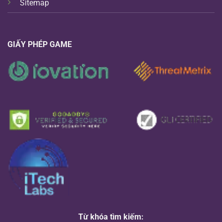
Sitemap
GIẤY PHÉP GAME
Từ khóa tìm kiếm: