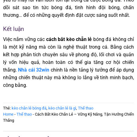
dõi sát sao tin tức bóng đá, tình hình đội bóng, chấn
thương… để có những quyết định đặt cược sáng suốt nhất.
Kết luận
Việc nắm vững các
cách bắt kèo chẵn lẻ
bóng đá không chỉ
là một kỹ năng mà còn là nghệ thuật trong cá. Bằng cách
kết hợp phân tích chuyên sâu về phong độ, lối chơi và quản
lý vốn hiệu quả, hoàn toàn có thể gia tăng cơ hội chiến
thắng.
Nhà cái 32win
chính là nền tảng lý tưởng để áp dụng
những chiến thuật này mà không lo lắng về tính minh bạch,
công bằng.
Thẻ:
kèo chẵn lẻ bóng đá
,
kèo chẵn lẻ là gì
,
Thể thao
Home
-
Thể thao
-
Cách Bắt Kèo Chẵn Lẻ – Vững Kỹ Năng, Tận Hưởng Chiến
Thắng