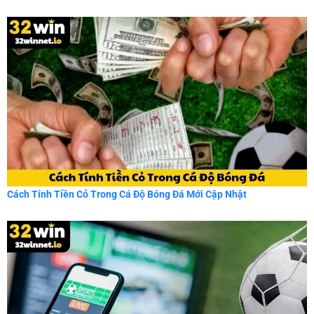
Cách Tính Tiền Cỏ Trong Cá Độ Bóng Đá Mới Cập Nhật