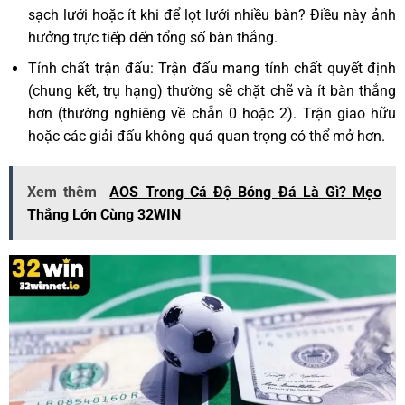
sạch lưới hoặc ít khi để lọt lưới nhiều bàn? Điều này ảnh
hưởng trực tiếp đến tổng số bàn thắng.
Tính chất trận đấu: Trận đấu mang tính chất quyết định
(chung kết, trụ hạng) thường sẽ chặt chẽ và ít bàn thắng
hơn (thường nghiêng về chẵn 0 hoặc 2). Trận giao hữu
hoặc các giải đấu không quá quan trọng có thể mở hơn.
Xem thêm
AOS Trong Cá Độ Bóng Đá Là Gì? Mẹo
Thắng Lớn Cùng 32WIN