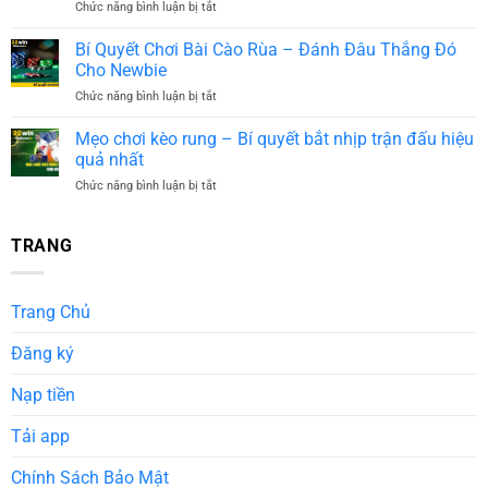
Chức năng bình luận bị tắt
ở
32WIN
Năng,
Tiến
–
Đánh
Lên
Bí Quyết Chơi Bài Cào Rùa – Đánh Đâu Thắng Đó
Đỉnh
Bại
6
Cao
Cho Newbie
Đối
Lá
Game
Thủ
Chức năng bình luận bị tắt
ở
–
Bài
Bí
Bí
Đổi
Quyết
Mẹo chơi kèo rung – Bí quyết bắt nhịp trận đấu hiệu
Quyết
Thưởng
Chơi
Chinh
quả nhất
Bài
Phục
Chức năng bình luận bị tắt
ở
Cào
Mọi
Mẹo
Rùa
Ván
chơi
–
Đấu
kèo
TRANG
Đánh
Tại
rung
Đâu
32WIN
–
Thắng
Bí
Đó
Trang Chủ
quyết
Cho
bắt
Newbie
Đăng ký
nhịp
trận
đấu
Nạp tiền
hiệu
quả
Tải app
nhất
Chính Sách Bảo Mật