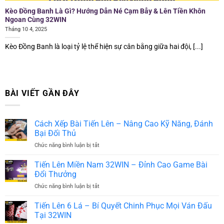
Kèo Đồng Banh Là Gì? Hướng Dẫn Né Cạm Bẫy & Lên Tiền Khôn
Ngoan Cùng 32WIN
Tháng 10 4, 2025
Kèo Đồng Banh là loại tỷ lệ thể hiện sự cân bằng giữa hai đội, [...]
BÀI VIẾT GẦN ĐÂY
Cách Xếp Bài Tiến Lên – Nâng Cao Kỹ Năng, Đánh
Bại Đối Thủ
Chức năng bình luận bị tắt
ở
Cách
Xếp
Tiến Lên Miền Nam 32WIN – Đỉnh Cao Game Bài
Bài
Đổi Thưởng
Tiến
Chức năng bình luận bị tắt
ở
Lên
Tiến
–
Lên
Tiến Lên 6 Lá – Bí Quyết Chinh Phục Mọi Ván Đấu
Nâng
Miền
Cao
Tại 32WIN
Nam
Kỹ