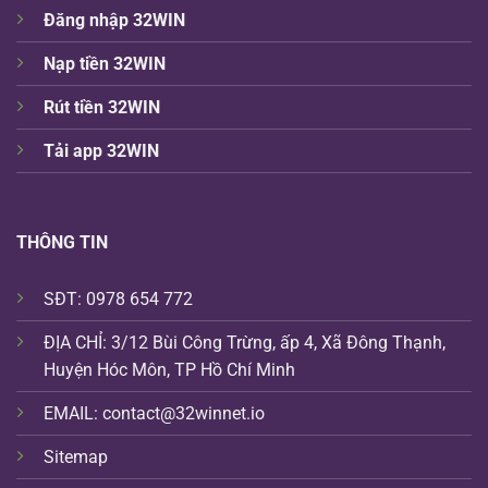
Đăng nhập 32WIN
Nạp tiền 32WIN
Rút tiền 32WIN
Tải app
32WIN
THÔNG TIN
SĐT: 0978 654 772
ĐỊA CHỈ: 3/12 Bùi Công Trừng, ấp 4, Xã Đông Thạnh,
Huyện Hóc Môn, TP Hồ Chí Minh
EMAIL:
contact@32winnet.io
Sitemap