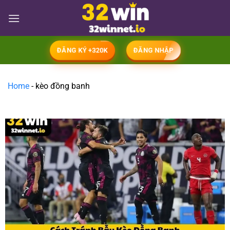
ĐĂNG KÝ +320K
ĐĂNG NHẬP
Home
-
kèo đồng banh